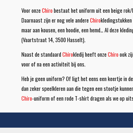
Voor onze
Chiro
bestaat het uniform uit een beige rok/b
Daarnaast zijn er nog vele andere
Chiro
kledingstukken 
maar aan kousen, een hoodie, een hemd… Al deze kledin
(Vaartstraat 14, 3500 Hasselt).
Naast de standaard
Chiro
kledij heeft onze
Chiro
ook zij
voor of na een activiteit bij ons.
Heb je geen uniform? Of ligt het eens een keertje in d
dan
zeker
speelkleren aan die tegen een stootje kunne
Chiro
-uniform of een rode T-shirt dragen als we op uit